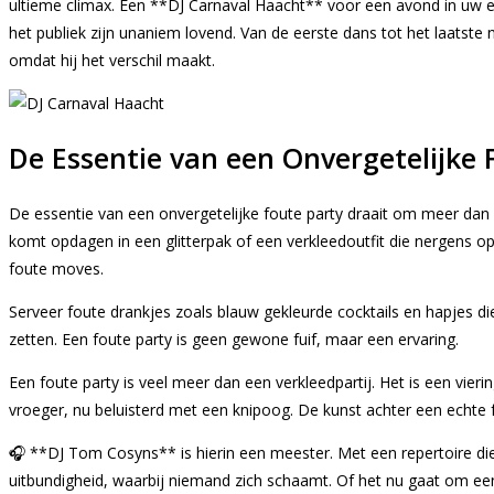
ultieme climax. Een **DJ Carnaval Haacht** voor een avond in uw 
het publiek zijn unaniem lovend. Van de eerste dans tot het laat
omdat hij het verschil maakt.
De Essentie van een Onvergetelijke 
De essentie van een onvergetelijke foute party draait om meer dan al
komt opdagen in een glitterpak of een verkleedoutfit die nergens op
foute moves.
Serveer foute drankjes zoals blauw gekleurde cocktails en hapjes die
zetten. Een foute party is geen gewone fuif, maar een ervaring.
Een foute party is veel meer dan een verkleedpartij. Het is een vie
vroeger, nu beluisterd met een knipoog. De kunst achter een echte 
🎧 **DJ Tom Cosyns** is hierin een meester. Met een repertoire die 
uitbundigheid, waarbij niemand zich schaamt. Of het nu gaat om een