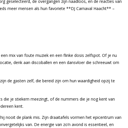
g geselecteerd, de overgangen zijn naadloos, en de reacties van
teeds meer mensen als hun favoriete **DJ Carnaval Haacht** –
t een mix van foute muziek en een flinke dosis zelfspot. Of je nu
e locatie, denk aan discoballen en een dansvloer die schreeuwt om
ijn de gasten zelf, die bereid zijn om hun waardigheid opzij te
its die je stiekem meezingt, of de nummers die je nog kent van
edereen kent.
ij nooit de plank mis. Zijn draaitafels vormen het epicentrum van
vergetelijks van. De energie van zo’n avond is essentieel, en