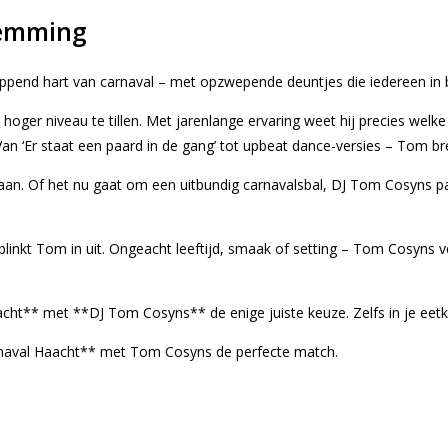
temming
 kloppend hart van carnaval – met opzwepende deuntjes die iedereen in 
er niveau te tillen. Met jarenlange ervaring weet hij precies welke 
 ‘Er staat een paard in de gang’ tot upbeat dance-versies – Tom bren
staan. Of het nu gaat om een uitbundig carnavalsbal, DJ Tom Cosyns pa
 blinkt Tom in uit. Ongeacht leeftijd, smaak of setting – Tom Cosyns
aacht** met **DJ Tom Cosyns** de enige juiste keuze. Zelfs in je eet
rnaval Haacht** met Tom Cosyns de perfecte match.