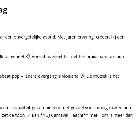
ag
 een onvergetelijke avond. Met jaren ervaring, creëert hij een
loos geheel. 📋 Vooraf overlegt hij met het bruidspaar om hun
upbeat pop – iedere overgang is vloeiend. 🎉 De muziek is het
 professionaliteit gecombineerd met gevoel voor timing maken hem
ns zet de toon. ✅ Een **DJ Carnaval Haacht** met Tom is meer dan