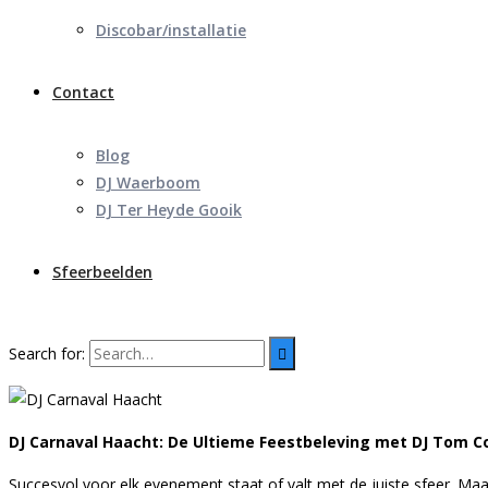
Discobar/installatie
Contact
Blog
DJ Waerboom
DJ Ter Heyde Gooik
Sfeerbeelden
Search for:
DJ Carnaval Haacht: De Ultieme Feestbeleving met DJ Tom C
Succesvol voor elk evenement staat of valt met de juiste sfeer. Maa