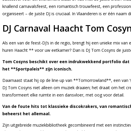
knallend carnavalsfeest, een romantisch trouwfeest, een profession
organiseert – de juiste DJ is cruciaal. In Vlaanderen is er één naam
DJ Carnaval Haacht Tom Cosy
Als een van de feest-DJ’s in de regio, brengt hij een unieke mix van 
huren Haacht ** voor uw eetkamer? Dan is DJ Tom Cosyns de juist
Tom Cosyns beschikt over een indrukwekkend portfolio dat zi
het **Sportpaleis** zijn iconisch.
Daarnaast staat hij op de line-up van **Tomorrowland**, een van ‘s w
DJ Tom Cosyns niet alleen om muziek draaien; het draait om het c
transformeert elke ruimte in een dansvloer, met oog voor detail.
Van de foute hits tot klassieke discokrakers, van romanti
beheerst het allemaal.
Zijn uitgebreide muziekbibliotheek gecombineerd met een instinctiev