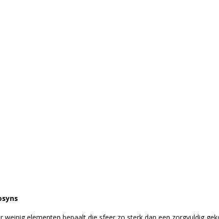
osyns
r weinig elementen bepaalt die sfeer zo sterk dan een zorgvuldig gek