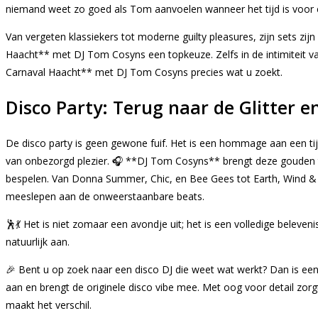
niemand weet zo goed als Tom aanvoelen wanneer het tijd is voor
Van vergeten klassiekers tot moderne guilty pleasures, zijn sets zi
Haacht** met DJ Tom Cosyns een topkeuze. Zelfs in de intimiteit van
Carnaval Haacht** met DJ Tom Cosyns precies wat u zoekt.
Disco Party: Terug naar de Glitter 
De disco party is geen gewone fuif. Het is een hommage aan een tijd
van onbezorgd plezier. 🎧 **DJ Tom Cosyns** brengt deze gouden tijd
bespelen. Van Donna Summer, Chic, en Bee Gees tot Earth, Wind & Fir
meeslepen aan de onweerstaanbare beats.
🕺💃 Het is niet zomaar een avondje uit; het is een volledige beleve
natuurlijk aan.
🎉 Bent u op zoek naar een disco DJ die weet wat werkt? Dan is e
aan en brengt de originele disco vibe mee. Met oog voor detail zor
maakt het verschil.