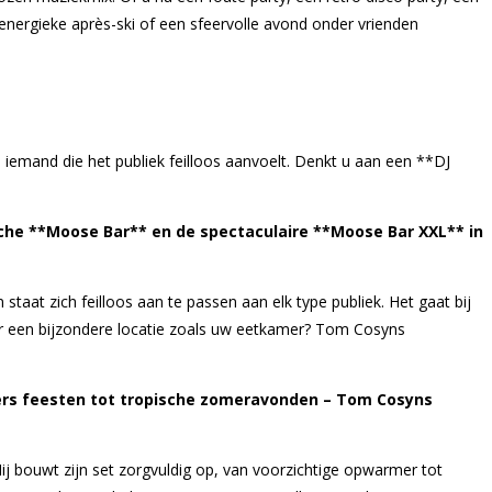
energieke après-ski of een sfeervolle avond onder vrienden
r, iemand die het publiek feilloos aanvoelt. Denkt u aan een **DJ
ische **Moose Bar** en de spectaculaire **Moose Bar XXL** in
taat zich feilloos aan te passen aan elk type publiek. Het gaat bij
or een bijzondere locatie zoals uw eetkamer? Tom Cosyns
ters feesten tot tropische zomeravonden – Tom Cosyns
Hij bouwt zijn set zorgvuldig op, van voorzichtige opwarmer tot