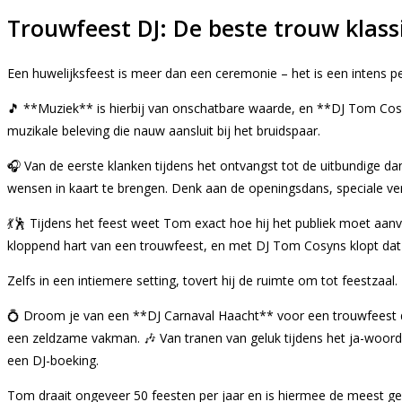
Trouwfeest DJ: De beste trouw klass
Een huwelijksfeest is meer dan een ceremonie – het is een intens p
🎵 **Muziek** is hierbij van onschatbare waarde, en **DJ Tom Cosyn
muzikale beleving die nauw aansluit bij het bruidspaar.
🎧 Van de eerste klanken tijdens het ontvangst tot de uitbundige d
wensen in kaart te brengen. Denk aan de openingsdans, speciale ver
💃🕺 Tijdens het feest weet Tom exact hoe hij het publiek moet aanv
kloppend hart van een trouwfeest, en met DJ Tom Cosyns klopt dat h
Zelfs in een intiemere setting, tovert hij de ruimte om tot feestzaal.
💍 Droom je van een **DJ Carnaval Haacht** voor een trouwfeest d
een zeldzame vakman. 🎶 Van tranen van geluk tijdens het ja-woor
een DJ-boeking.
Tom draait ongeveer 50 feesten per jaar en is hiermee de meest ge