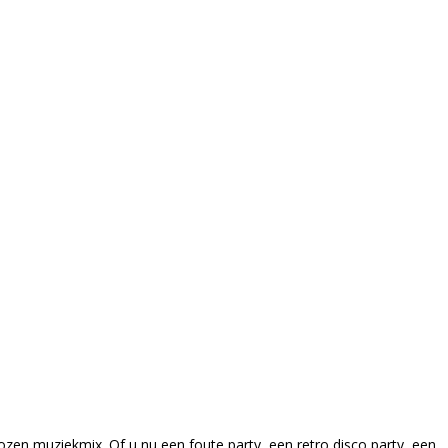
ozen muziekmix. Of u nu een foute party, een retro disco party, een