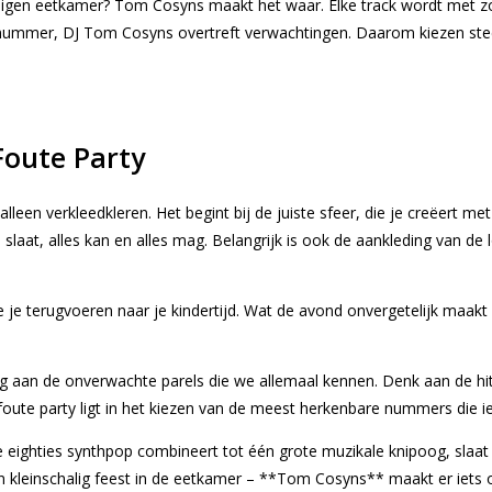
eigen eetkamer? Tom Cosyns maakt het waar. Elke track wordt met zor
ste nummer, DJ Tom Cosyns overtreft verwachtingen. Daarom kiezen s
Foute Party
leen verkleedkleren. Het begint bij de juiste sfeer, die je creëert me
 slaat, alles kan en alles mag. Belangrijk is ook de aankleding van d
 je terugvoeren naar je kindertijd. Wat de avond onvergetelijk maakt z
ring aan de onverwachte parels die we allemaal kennen. Denk aan de h
foute party ligt in het kiezen van de meest herkenbare nummers die i
eighties synthpop combineert tot één grote muzikale knipoog, slaat h
 kleinschalig feest in de eetkamer – **Tom Cosyns** maakt er iets on