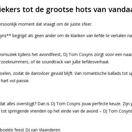
iekers tot de grootse hots van vanda
ersoonlijk moment dat vraagt om de juiste sfeer.
s** begrijpt als geen ander om de klanken van liefde te vertalen naar
ansmuziek tijdens het avondfeest, DJ Tom Cosyns zorgt voor een naad
zoeknummers, of de soundtrack van jullie liefdesverhaal.
oelen, zodat de dansvloer gevuld blijft. Van romantische ballads tot 
art vol passie.
at alles overstijgt? Dan is DJ Tom Cosyns jouw perfecte keuze. Zijn
d tot springende vrienden op het einde van de avond – DJ Tom Cosy
boekte feest DJ van Vlaanderen.