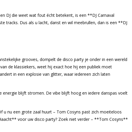
een DJ die weet wat fout écht betekent, is een **DJ Carnaval
e tracks. Dus als u lacht, danst en wil meebrullen, dan is een **DJ
nstekelijke grooves, dompelt de disco party je onder in een wereld
van de klassiekers, weet hij exact hoe hij een publiek moet
dert in een explosie van glitter, waar iedereen zich laten
 energie blijft stromen. De vibe blijft hoog en iedere danspas voelt
f u nu een grote zaal huurt – Tom Cosyns past zich moeiteloos
al Haacht** voor uw disco party? Zoek niet verder – **Tom Cosyns**