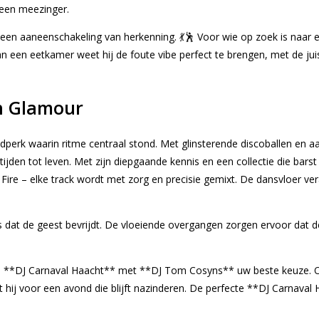
 een meezinger.
jn een aaneenschakeling van herkenning. 💃🕺 Voor wie op zoek is naar 
 een eetkamer weet hij de foute vibe perfect te brengen, met de juist
en Glamour
perk waarin ritme centraal stond. Met glinsterende discoballen en aa
en tot leven. Met zijn diepgaande kennis en een collectie die barst 
e – elke track wordt met zorg en precisie gemixt. De dansvloer veran
nis dat de geest bevrijdt. De vloeiende overgangen zorgen ervoor dat de
en **DJ Carnaval Haacht** met **DJ Tom Cosyns** uw beste keuze. O
gt hij voor een avond die blijft nazinderen. De perfecte **DJ Carnav