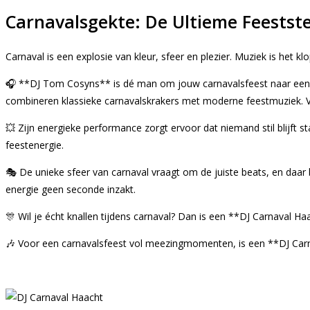
Carnavalsgekte: De Ultieme Feests
Carnaval is een explosie van kleur, sfeer en plezier. Muziek is het
🎧 **DJ Tom Cosyns** is dé man om jouw carnavalsfeest naar een hog
combineren klassieke carnavalskrakers met moderne feestmuziek. Van
💥 Zijn energieke performance zorgt ervoor dat niemand stil blijft 
feestenergie.
🎭 De unieke sfeer van carnaval vraagt om de juiste beats, en daar
energie geen seconde inzakt.
🎊 Wil je écht knallen tijdens carnaval? Dan is een **DJ Carnaval H
🎶 Voor een carnavalsfeest vol meezingmomenten, is een **DJ Ca