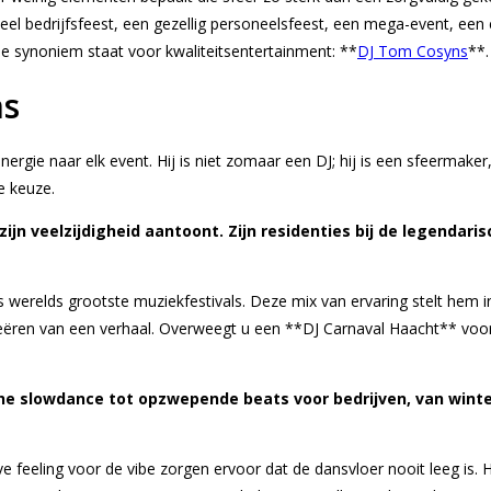
eel bedrijfsfeest, een gezellig personeelsfeest, een mega-event, een 
 die synoniem staat voor kwaliteitsentertainment: **
DJ Tom Cosyns
**.
ns
energie naar elk event. Hij is niet zomaar een DJ; hij is een sfeermake
e keuze.
jn veelzijdigheid aantoont. Zijn residenties bij de legendar
erelds grootste muziekfestivals. Deze mix van ervaring stelt hem in s
reëren van een verhaal. Overweegt u een **DJ Carnaval Haacht** vo
sche slowdance tot opzwepende beats voor bedrijven, van win
e feeling voor de vibe zorgen ervoor dat de dansvloer nooit leeg is. 