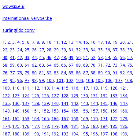
wowsix.eu/
internationaal-vervoer.be
surfingfido.com/
1
,
2
,
3
,
4
,
5
,
6
,
7
,
8
,
9
,
10
,
11
,
12
,
13
,
14
,
15
,
16
,
17
,
18
,
19
,
20
,
21
,
22
,
23
,
24
,
25
,
26
,
27
,
28
,
29
,
30
,
31
,
32
,
33
,
34
,
35
,
36
,
37
,
38
,
39
,
40
,
41
,
42
,
43
,
44
,
45
,
46
,
47
,
48
,
49
,
50
,
51
,
52
,
53
,
54
,
55
,
56
,
57
,
58
,
59
,
60
,
61
,
62
,
63
,
64
,
65
,
66
,
67
,
68
,
69
,
70
,
71
,
72
,
73
,
74
,
75
,
76
,
77
,
78
,
79
,
80
,
81
,
82
,
83
,
84
,
85
,
86
,
87
,
88
,
89
,
90
,
91
,
92
,
93
,
94
,
95
,
96
,
97
,
98
,
99
,
100
,
101
,
102
,
103
,
104
,
105
,
106
,
107
,
108
,
109
,
110
,
111
,
112
,
113
,
114
,
115
,
116
,
117
,
118
,
119
,
120
,
121
,
122
,
123
,
124
,
125
,
126
,
127
,
128
,
129
,
130
,
131
,
132
,
133
,
134
,
135
,
136
,
137
,
138
,
139
,
140
,
141
,
142
,
143
,
144
,
145
,
146
,
147
,
148
,
149
,
150
,
151
,
152
,
153
,
154
,
155
,
156
,
157
,
158
,
159
,
160
,
161
,
162
,
163
,
164
,
165
,
166
,
167
,
168
,
169
,
170
,
171
,
172
,
173
,
174
,
175
,
176
,
177
,
178
,
179
,
180
,
181
,
182
,
183
,
184
,
185
,
186
,
187
,
188
,
189
,
190
,
191
,
192
,
193
,
194
,
195
,
196
,
197
,
198
,
199
,