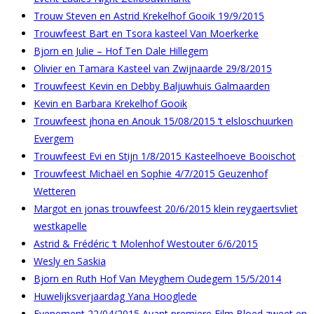
Trouw Steven en Astrid Krekelhof Gooik 19/9/2015
Trouwfeest Bart en Tsora kasteel Van Moerkerke
Bjorn en Julie – Hof Ten Dale Hillegem
Olivier en Tamara Kasteel van Zwijnaarde 29/8/2015
Trouwfeest Kevin en Debby Baljuwhuis Galmaarden
Kevin en Barbara Krekelhof Gooik
Trouwfeest jhona en Anouk 15/08/2015 ‘t elsloschuurken
Evergem
Trouwfeest Evi en Stijn 1/8/2015 Kasteelhoeve Booischot
Trouwfeest Michaël en Sophie 4/7/2015 Geuzenhof
Wetteren
Margot en jonas trouwfeest 20/6/2015 klein reygaertsvliet
westkapelle
Astrid & Frédéric ‘t Molenhof Westouter 6/6/2015
Wesly en Saskia
Bjorn en Ruth Hof Van Meyghem Oudegem 15/5/2014
Huwelijksverjaardag Yana Hooglede
Evenement 22/04/2015 Avant premiere Film Bloed zweet en