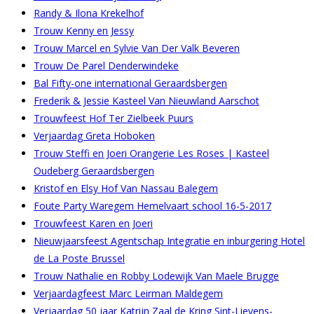
Randy & Ilona Krekelhof
Trouw Kenny en Jessy
Trouw Marcel en Sylvie Van Der Valk Beveren
Trouw De Parel Denderwindeke
Bal Fifty-one international Geraardsbergen
Frederik & Jessie Kasteel Van Nieuwland Aarschot
Trouwfeest Hof Ter Zielbeek Puurs
Verjaardag Greta Hoboken
Trouw Steffi en Joeri Orangerie Les Roses | Kasteel
Oudeberg Geraardsbergen
Kristof en Elsy Hof Van Nassau Balegem
Foute Party Waregem Hemelvaart school 16-5-2017
Trouwfeest Karen en Joeri
Nieuwjaarsfeest Agentschap Integratie en inburgering Hotel
de La Poste Brussel
Trouw Nathalie en Robby Lodewijk Van Maele Brugge
Verjaardagfeest Marc Leirman Maldegem
Verjaardag 50 jaar Katrijn Zaal de Kring Sint-Lievens-