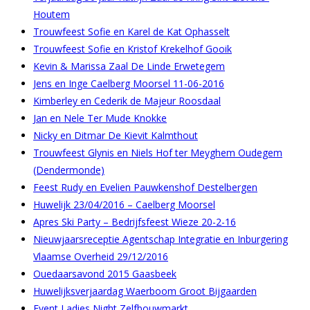
Houtem
Trouwfeest Sofie en Karel de Kat Ophasselt
Trouwfeest Sofie en Kristof Krekelhof Gooik
Kevin & Marissa Zaal De Linde Erwetegem
Jens en Inge Caelberg Moorsel 11-06-2016
Kimberley en Cederik de Majeur Roosdaal
Jan en Nele Ter Mude Knokke
Nicky en Ditmar De Kievit Kalmthout
Trouwfeest Glynis en Niels Hof ter Meyghem Oudegem
(Dendermonde)
Feest Rudy en Evelien Pauwkenshof Destelbergen
Huwelijk 23/04/2016 – Caelberg Moorsel
Apres Ski Party – Bedrijfsfeest Wieze 20-2-16
Nieuwjaarsreceptie Agentschap Integratie en Inburgering
Vlaamse Overheid 29/12/2016
Ouedaarsavond 2015 Gaasbeek
Huwelijksverjaardag Waerboom Groot Bijgaarden
Event Ladies Night Zelfbouwmarkt