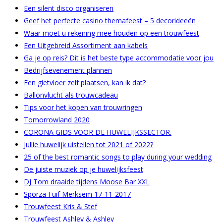
Een silent disco organiseren
Geef het perfecte casino themafeest – 5 decorideeën
Waar moet u rekening mee houden op een trouwfeest
Een Uitgebreid Assortiment aan kabels
Ga je op reis? Dit is het beste type accommodatie voor jou
Bedrijfsevenement plannen
Een gietvloer zelf plaatsen, kan ik dat?
Ballonvlucht als trouwcadeau
Tips voor het kopen van trouwringen
Tomorrowland 2020
CORONA GIDS VOOR DE HUWELIJKSSECTOR.
Jullie huwelijk uistellen tot 2021 of 2022?
25 of the best romantic songs to play during your wedding
De juiste muziek op je huwelijksfeest
DJ Tom draaide tijdens Moose Bar XXL
Sporza Fuif Merksem 17-11-2017
Trouwfeest Kris & Stef
Trouwfeest Ashley & Ashley