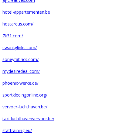
aj-creatives.com
hotel-appartementen.be
hostareus.com/
7k31.com/
swankylinks.com/
soneyfabrics.com/
mydesiredeal.com/
phoenix-werke.de/
sportkledingonline.org/
vervoer-luchthaven.be/
taxi-luchthavenvervoer.be/
stattraining.eu/