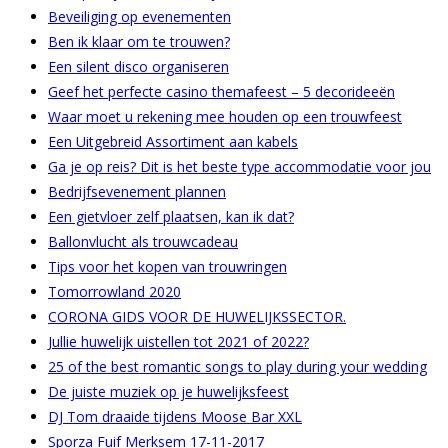
Beveiliging op evenementen
Ben ik klaar om te trouwen?
Een silent disco organiseren
Geef het perfecte casino themafeest – 5 decorideeën
Waar moet u rekening mee houden op een trouwfeest
Een Uitgebreid Assortiment aan kabels
Ga je op reis? Dit is het beste type accommodatie voor jou
Bedrijfsevenement plannen
Een gietvloer zelf plaatsen, kan ik dat?
Ballonvlucht als trouwcadeau
Tips voor het kopen van trouwringen
Tomorrowland 2020
CORONA GIDS VOOR DE HUWELIJKSSECTOR.
Jullie huwelijk uistellen tot 2021 of 2022?
25 of the best romantic songs to play during your wedding
De juiste muziek op je huwelijksfeest
DJ Tom draaide tijdens Moose Bar XXL
Sporza Fuif Merksem 17-11-2017