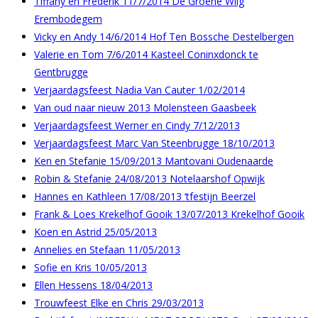
Tiffany en Frederik 11/7/2014 De Groene Wilg
Erembodegem
Vicky en Andy 14/6/2014 Hof Ten Bossche Destelbergen
Valerie en Tom 7/6/2014 Kasteel Coninxdonck te
Gentbrugge
Verjaardagsfeest Nadia Van Cauter 1/02/2014
Van oud naar nieuw 2013 Molensteen Gaasbeek
Verjaardagsfeest Werner en Cindy 7/12/2013
Verjaardagsfeest Marc Van Steenbrugge 18/10/2013
Ken en Stefanie 15/09/2013 Mantovani Oudenaarde
Robin & Stefanie 24/08/2013 Notelaarshof Opwijk
Hannes en Kathleen 17/08/2013 ‘tfestijn Beerzel
Frank & Loes Krekelhof Gooik 13/07/2013 Krekelhof Gooik
Koen en Astrid 25/05/2013
Annelies en Stefaan 11/05/2013
Sofie en Kris 10/05/2013
Ellen Hessens 18/04/2013
Trouwfeest Elke en Chris 29/03/2013