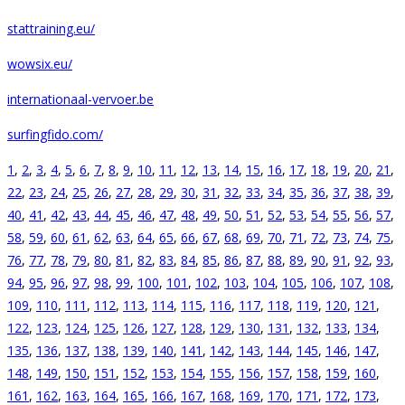
stattraining.eu/
wowsix.eu/
internationaal-vervoer.be
surfingfido.com/
1
,
2
,
3
,
4
,
5
,
6
,
7
,
8
,
9
,
10
,
11
,
12
,
13
,
14
,
15
,
16
,
17
,
18
,
19
,
20
,
21
,
22
,
23
,
24
,
25
,
26
,
27
,
28
,
29
,
30
,
31
,
32
,
33
,
34
,
35
,
36
,
37
,
38
,
39
,
40
,
41
,
42
,
43
,
44
,
45
,
46
,
47
,
48
,
49
,
50
,
51
,
52
,
53
,
54
,
55
,
56
,
57
,
58
,
59
,
60
,
61
,
62
,
63
,
64
,
65
,
66
,
67
,
68
,
69
,
70
,
71
,
72
,
73
,
74
,
75
,
76
,
77
,
78
,
79
,
80
,
81
,
82
,
83
,
84
,
85
,
86
,
87
,
88
,
89
,
90
,
91
,
92
,
93
,
94
,
95
,
96
,
97
,
98
,
99
,
100
,
101
,
102
,
103
,
104
,
105
,
106
,
107
,
108
,
109
,
110
,
111
,
112
,
113
,
114
,
115
,
116
,
117
,
118
,
119
,
120
,
121
,
122
,
123
,
124
,
125
,
126
,
127
,
128
,
129
,
130
,
131
,
132
,
133
,
134
,
135
,
136
,
137
,
138
,
139
,
140
,
141
,
142
,
143
,
144
,
145
,
146
,
147
,
148
,
149
,
150
,
151
,
152
,
153
,
154
,
155
,
156
,
157
,
158
,
159
,
160
,
161
,
162
,
163
,
164
,
165
,
166
,
167
,
168
,
169
,
170
,
171
,
172
,
173
,