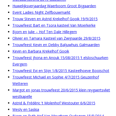
Huwelijksverjaardag Waerboom Groot Bijgaarden
Event Ladies Night Zelfbouwmarkt
Trouw Steven en Astrid Krekelhof Gooik 19/9/2015
Trouwfeest Bart en Tsora kasteel Van Moerkerke
Bjorn en Julie – Hof Ten Dale Hillegem
Olivier en Tamara Kasteel van Zwijnaarde 29/8/2015
Trouwfeest Kevin en Debby Baljuwhuis Galmaarden
Kevin en Barbara Krekelhof Gooik
Trouwfeest jhona en Anouk 15/08/2015 ‘t elsloschuurken
Evergem
Trouwfeest Evi en Stijn 1/8/2015 Kasteelhoeve Booischot
Trouwfeest Michaël en Sophie 4/7/2015 Geuzenhof
Wetteren
Margot en jonas trouwfeest 20/6/2015 klein reygaertsvliet
westkapelle
Astrid & Frédéric ‘t Molenhof Westouter 6/6/2015
Wesly en Saskia
Bjorn en Ruth Hof Van Meyghem Oudegem 15/5/2014