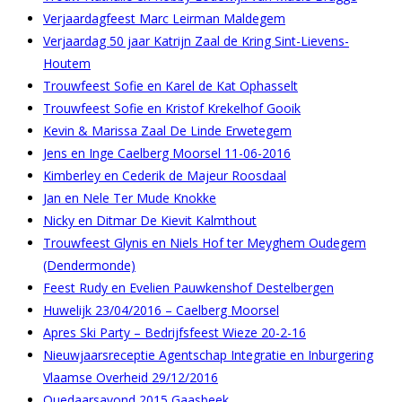
Verjaardagfeest Marc Leirman Maldegem
Verjaardag 50 jaar Katrijn Zaal de Kring Sint-Lievens-
Houtem
Trouwfeest Sofie en Karel de Kat Ophasselt
Trouwfeest Sofie en Kristof Krekelhof Gooik
Kevin & Marissa Zaal De Linde Erwetegem
Jens en Inge Caelberg Moorsel 11-06-2016
Kimberley en Cederik de Majeur Roosdaal
Jan en Nele Ter Mude Knokke
Nicky en Ditmar De Kievit Kalmthout
Trouwfeest Glynis en Niels Hof ter Meyghem Oudegem
(Dendermonde)
Feest Rudy en Evelien Pauwkenshof Destelbergen
Huwelijk 23/04/2016 – Caelberg Moorsel
Apres Ski Party – Bedrijfsfeest Wieze 20-2-16
Nieuwjaarsreceptie Agentschap Integratie en Inburgering
Vlaamse Overheid 29/12/2016
Ouedaarsavond 2015 Gaasbeek