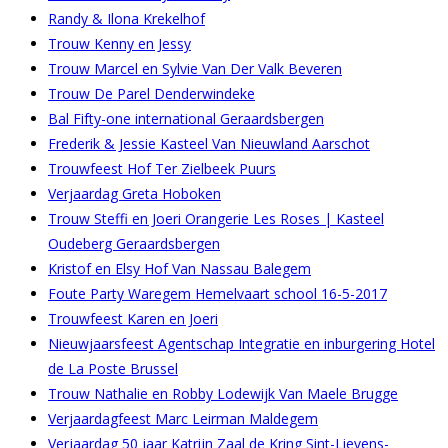
Randy & Ilona Krekelhof
Trouw Kenny en Jessy
Trouw Marcel en Sylvie Van Der Valk Beveren
Trouw De Parel Denderwindeke
Bal Fifty-one international Geraardsbergen
Frederik & Jessie Kasteel Van Nieuwland Aarschot
Trouwfeest Hof Ter Zielbeek Puurs
Verjaardag Greta Hoboken
Trouw Steffi en Joeri Orangerie Les Roses | Kasteel
Oudeberg Geraardsbergen
Kristof en Elsy Hof Van Nassau Balegem
Foute Party Waregem Hemelvaart school 16-5-2017
Trouwfeest Karen en Joeri
Nieuwjaarsfeest Agentschap Integratie en inburgering Hotel
de La Poste Brussel
Trouw Nathalie en Robby Lodewijk Van Maele Brugge
Verjaardagfeest Marc Leirman Maldegem
Verjaardag 50 jaar Katrijn Zaal de Kring Sint-Lievens-