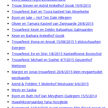
Trouw Steven en Astrid Krekelhof Gooik 19/9/2015
Trouwfeest Bart en Tsora kasteel Van Moerkerke
Bjorn en Julie – Hof Ten Dale Hillegem
Olivier en Tamara Kasteel van Zwijnaarde 29/8/2015
Trouwfeest Kevin en Debby Baljuwhuis Galmaarden
Kevin en Barbara Krekelhof Gooik
Trouwfeest jhona en Anouk 15/08/2015 ‘t elsloschuurken
Evergem
Trouwfeest Evi en Stijn 1/8/2015 Kasteelhoeve Booischot
Trouwfeest Michaël en Sophie 4/7/2015 Geuzenhof
Wetteren
Margot en jonas trouwfeest 20/6/2015 klein reygaertsvliet
westkapelle
Astrid & Frédéric ‘t Molenhof Westouter 6/6/2015
Wesly en Saskia
Bjorn en Ruth Hof Van Meyghem Oudegem 15/5/2014
Huwelijksverjaardag Yana Hooglede
Evenement 22/04/2015 Avant premiere Film Bloed zweet en