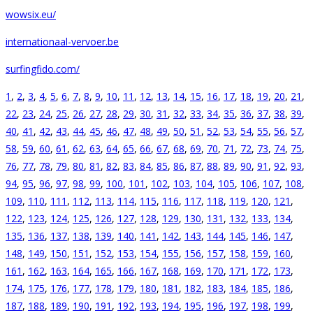
wowsix.eu/
internationaal-vervoer.be
surfingfido.com/
1
,
2
,
3
,
4
,
5
,
6
,
7
,
8
,
9
,
10
,
11
,
12
,
13
,
14
,
15
,
16
,
17
,
18
,
19
,
20
,
21
,
22
,
23
,
24
,
25
,
26
,
27
,
28
,
29
,
30
,
31
,
32
,
33
,
34
,
35
,
36
,
37
,
38
,
39
,
40
,
41
,
42
,
43
,
44
,
45
,
46
,
47
,
48
,
49
,
50
,
51
,
52
,
53
,
54
,
55
,
56
,
57
,
58
,
59
,
60
,
61
,
62
,
63
,
64
,
65
,
66
,
67
,
68
,
69
,
70
,
71
,
72
,
73
,
74
,
75
,
76
,
77
,
78
,
79
,
80
,
81
,
82
,
83
,
84
,
85
,
86
,
87
,
88
,
89
,
90
,
91
,
92
,
93
,
94
,
95
,
96
,
97
,
98
,
99
,
100
,
101
,
102
,
103
,
104
,
105
,
106
,
107
,
108
,
109
,
110
,
111
,
112
,
113
,
114
,
115
,
116
,
117
,
118
,
119
,
120
,
121
,
122
,
123
,
124
,
125
,
126
,
127
,
128
,
129
,
130
,
131
,
132
,
133
,
134
,
135
,
136
,
137
,
138
,
139
,
140
,
141
,
142
,
143
,
144
,
145
,
146
,
147
,
148
,
149
,
150
,
151
,
152
,
153
,
154
,
155
,
156
,
157
,
158
,
159
,
160
,
161
,
162
,
163
,
164
,
165
,
166
,
167
,
168
,
169
,
170
,
171
,
172
,
173
,
174
,
175
,
176
,
177
,
178
,
179
,
180
,
181
,
182
,
183
,
184
,
185
,
186
,
187
,
188
,
189
,
190
,
191
,
192
,
193
,
194
,
195
,
196
,
197
,
198
,
199
,