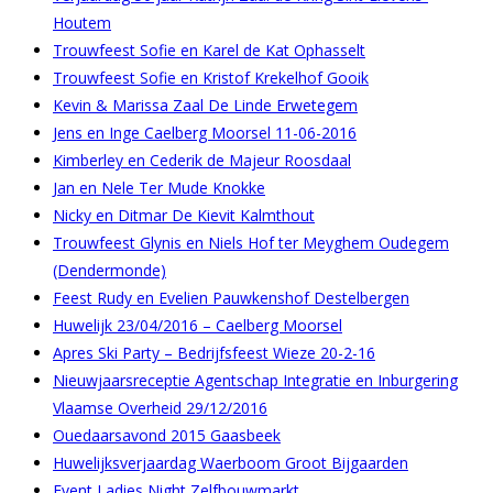
Houtem
Trouwfeest Sofie en Karel de Kat Ophasselt
Trouwfeest Sofie en Kristof Krekelhof Gooik
Kevin & Marissa Zaal De Linde Erwetegem
Jens en Inge Caelberg Moorsel 11-06-2016
Kimberley en Cederik de Majeur Roosdaal
Jan en Nele Ter Mude Knokke
Nicky en Ditmar De Kievit Kalmthout
Trouwfeest Glynis en Niels Hof ter Meyghem Oudegem
(Dendermonde)
Feest Rudy en Evelien Pauwkenshof Destelbergen
Huwelijk 23/04/2016 – Caelberg Moorsel
Apres Ski Party – Bedrijfsfeest Wieze 20-2-16
Nieuwjaarsreceptie Agentschap Integratie en Inburgering
Vlaamse Overheid 29/12/2016
Ouedaarsavond 2015 Gaasbeek
Huwelijksverjaardag Waerboom Groot Bijgaarden
Event Ladies Night Zelfbouwmarkt