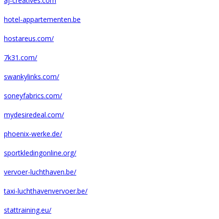
aj-creatives.com
hotel-appartementen.be
hostareus.com/
7k31.com/
swankylinks.com/
soneyfabrics.com/
mydesiredeal.com/
phoenix-werke.de/
sportkledingonline.org/
vervoer-luchthaven.be/
taxi-luchthavenvervoer.be/
stattraining.eu/