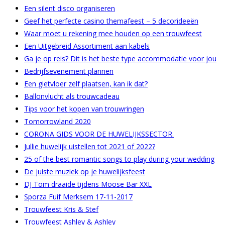
Een silent disco organiseren
Geef het perfecte casino themafeest – 5 decorideeën
Waar moet u rekening mee houden op een trouwfeest
Een Uitgebreid Assortiment aan kabels
Ga je op reis? Dit is het beste type accommodatie voor jou
Bedrijfsevenement plannen
Een gietvloer zelf plaatsen, kan ik dat?
Ballonvlucht als trouwcadeau
Tips voor het kopen van trouwringen
Tomorrowland 2020
CORONA GIDS VOOR DE HUWELIJKSSECTOR.
Jullie huwelijk uistellen tot 2021 of 2022?
25 of the best romantic songs to play during your wedding
De juiste muziek op je huwelijksfeest
DJ Tom draaide tijdens Moose Bar XXL
Sporza Fuif Merksem 17-11-2017
Trouwfeest Kris & Stef
Trouwfeest Ashley & Ashley