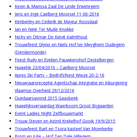
Kevin & Marissa Zaal De Linde Erwetegem
Jens en Inge Caelberg Moorsel 11-06-2016
Kimberley en Cederik de Majeur Roosdaal
Jan en Nele Ter Mude Knokke
Nicky en Ditmar De Kievit Kalmthout
Trouwfeest Glynis en Niels Hof ter Meyghem Oudegem
(Dendermonde)
Feest Rudy en Evelien Pauwkenshof Destelbergen
Huwelijk 23/04/2016 – Caelberg Moorsel
Apres Ski Party – Bedrijfsfeest Wieze 20-2-16
Nieuwjaarsreceptie Agentschap Integratie en Inburgering
Vlaamse Overheid 29/12/2016
Ouedaarsavond 2015 Gaasbeek
Huwelijksverjaardag Waerboom Groot Bijgaarden
Event Ladies Night Zelfbouwmarkt
Trouw Steven en Astrid Krekelhof Gooik 19/9/2015
Trouwfeest Bart en Tsora kasteel Van Moerkerke
Bjorn en Julie – Hof Ten Dale Hillegem