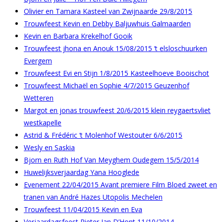
Olivier en Tamara Kasteel van Zwijnaarde 29/8/2015
Trouwfeest Kevin en Debby Baljuwhuis Galmaarden
Kevin en Barbara Krekelhof Gooik
Trouwfeest jhona en Anouk 15/08/2015 ‘t elsloschuurken
Evergem
Trouwfeest Evi en Stijn 1/8/2015 Kasteelhoeve Booischot
Trouwfeest Michaël en Sophie 4/7/2015 Geuzenhof
Wetteren
Margot en jonas trouwfeest 20/6/2015 klein reygaertsvliet
westkapelle
Astrid & Frédéric ‘t Molenhof Westouter 6/6/2015
Wesly en Saskia
Bjorn en Ruth Hof Van Meyghem Oudegem 15/5/2014
Huwelijksverjaardag Yana Hooglede
Evenement 22/04/2015 Avant premiere Film Bloed zweet en
tranen van André Hazes Utopolis Mechelen
Trouwfeest 11/04/2015 Kevin en Eva
Verjaardagsfeest Pieter Jan D’Hont 11/10/2014