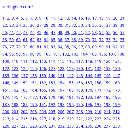
surfingfido.com/
1
,
2
,
3
,
4
,
5
,
6
,
7
,
8
,
9
,
10
,
11
,
12
,
13
,
14
,
15
,
16
,
17
,
18
,
19
,
20
,
21
,
22
,
23
,
24
,
25
,
26
,
27
,
28
,
29
,
30
,
31
,
32
,
33
,
34
,
35
,
36
,
37
,
38
,
39
,
40
,
41
,
42
,
43
,
44
,
45
,
46
,
47
,
48
,
49
,
50
,
51
,
52
,
53
,
54
,
55
,
56
,
57
,
58
,
59
,
60
,
61
,
62
,
63
,
64
,
65
,
66
,
67
,
68
,
69
,
70
,
71
,
72
,
73
,
74
,
75
,
76
,
77
,
78
,
79
,
80
,
81
,
82
,
83
,
84
,
85
,
86
,
87
,
88
,
89
,
90
,
91
,
92
,
93
,
94
,
95
,
96
,
97
,
98
,
99
,
100
,
101
,
102
,
103
,
104
,
105
,
106
,
107
,
108
,
109
,
110
,
111
,
112
,
113
,
114
,
115
,
116
,
117
,
118
,
119
,
120
,
121
,
122
,
123
,
124
,
125
,
126
,
127
,
128
,
129
,
130
,
131
,
132
,
133
,
134
,
135
,
136
,
137
,
138
,
139
,
140
,
141
,
142
,
143
,
144
,
145
,
146
,
147
,
148
,
149
,
150
,
151
,
152
,
153
,
154
,
155
,
156
,
157
,
158
,
159
,
160
,
161
,
162
,
163
,
164
,
165
,
166
,
167
,
168
,
169
,
170
,
171
,
172
,
173
,
174
,
175
,
176
,
177
,
178
,
179
,
180
,
181
,
182
,
183
,
184
,
185
,
186
,
187
,
188
,
189
,
190
,
191
,
192
,
193
,
194
,
195
,
196
,
197
,
198
,
199
,
200
,
201
,
202
,
203
,
204
,
205
,
206
,
207
,
208
,
209
,
210
,
211
,
212
,
213
,
214
,
215
,
216
,
217
,
218
,
219
,
220
,
221
,
222
,
223
,
224
,
225
,
226
,
227
,
228
,
229
,
230
,
231
,
232
,
233
,
234
,
235
,
236
,
237
,
238
,