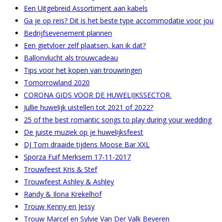
Een Uitgebreid Assortiment aan kabels
Ga je op reis? Dit is het beste type accommodatie voor jou
Bedrijfsevenement plannen
Een gietvloer zelf plaatsen, kan ik dat?
Ballonvlucht als trouwcadeau
Tips voor het kopen van trouwringen
Tomorrowland 2020
CORONA GIDS VOOR DE HUWELIJKSSECTOR.
Jullie huwelijk uistellen tot 2021 of 2022?
25 of the best romantic songs to play during your wedding
De juiste muziek op je huwelijksfeest
DJ Tom draaide tijdens Moose Bar XXL
Sporza Fuif Merksem 17-11-2017
Trouwfeest Kris & Stef
Trouwfeest Ashley & Ashley
Randy & Ilona Krekelhof
Trouw Kenny en Jessy
Trouw Marcel en Sylvie Van Der Valk Beveren