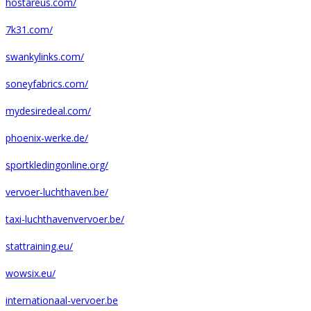
hostareus.com/
7k31.com/
swankylinks.com/
soneyfabrics.com/
mydesiredeal.com/
phoenix-werke.de/
sportkledingonline.org/
vervoer-luchthaven.be/
taxi-luchthavenvervoer.be/
stattraining.eu/
wowsix.eu/
internationaal-vervoer.be