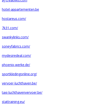
aj-creatives.com
hotel-appartementen.be
hostareus.com/
7k31.com/
swankylinks.com/
soneyfabrics.com/
mydesiredeal.com/
phoenix-werke.de/
sportkledingonline.org/
vervoer-luchthaven.be/
taxi-luchthavenvervoer.be/
stattraining.eu/