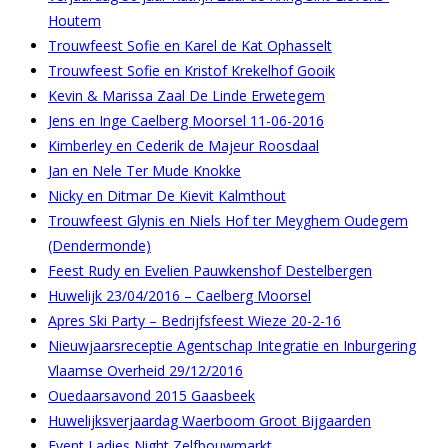
Houtem
Trouwfeest Sofie en Karel de Kat Ophasselt
Trouwfeest Sofie en Kristof Krekelhof Gooik
Kevin & Marissa Zaal De Linde Erwetegem
Jens en Inge Caelberg Moorsel 11-06-2016
Kimberley en Cederik de Majeur Roosdaal
Jan en Nele Ter Mude Knokke
Nicky en Ditmar De Kievit Kalmthout
Trouwfeest Glynis en Niels Hof ter Meyghem Oudegem
(Dendermonde)
Feest Rudy en Evelien Pauwkenshof Destelbergen
Huwelijk 23/04/2016 – Caelberg Moorsel
Apres Ski Party – Bedrijfsfeest Wieze 20-2-16
Nieuwjaarsreceptie Agentschap Integratie en Inburgering
Vlaamse Overheid 29/12/2016
Ouedaarsavond 2015 Gaasbeek
Huwelijksverjaardag Waerboom Groot Bijgaarden
Event Ladies Night Zelfbouwmarkt