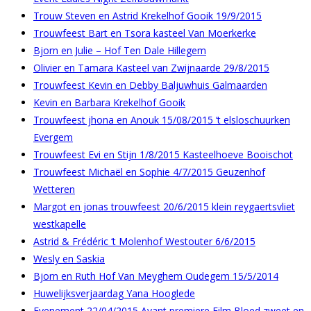
Trouw Steven en Astrid Krekelhof Gooik 19/9/2015
Trouwfeest Bart en Tsora kasteel Van Moerkerke
Bjorn en Julie – Hof Ten Dale Hillegem
Olivier en Tamara Kasteel van Zwijnaarde 29/8/2015
Trouwfeest Kevin en Debby Baljuwhuis Galmaarden
Kevin en Barbara Krekelhof Gooik
Trouwfeest jhona en Anouk 15/08/2015 ‘t elsloschuurken
Evergem
Trouwfeest Evi en Stijn 1/8/2015 Kasteelhoeve Booischot
Trouwfeest Michaël en Sophie 4/7/2015 Geuzenhof
Wetteren
Margot en jonas trouwfeest 20/6/2015 klein reygaertsvliet
westkapelle
Astrid & Frédéric ‘t Molenhof Westouter 6/6/2015
Wesly en Saskia
Bjorn en Ruth Hof Van Meyghem Oudegem 15/5/2014
Huwelijksverjaardag Yana Hooglede
Evenement 22/04/2015 Avant premiere Film Bloed zweet en