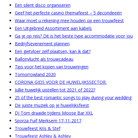
Een silent disco organiseren
Geef het perfecte casino themafeest – 5 decorideeën
Waar moet u rekening mee houden op een trouwfeest
Een Uitgebreid Assortiment aan kabels
Ga je op reis? Dit is het beste type accommodatie voor jou
Bedrijfsevenement plannen
Een gietvloer zelf plaatsen, kan ik dat?
Ballonvlucht als trouwcadeau
Tips voor het kopen van trouwringen
Tomorrowland 2020
CORONA GIDS VOOR DE HUWELIJKSSECTOR.
Jullie huwelijk uistellen tot 2021 of 2022?
25 of the best romantic songs to play during your wedding
De juiste muziek op je huwelijksfeest
DJ Tom draaide tijdens Moose Bar XXL
Sporza Fuif Merksem 17-11-2017
Trouwfeest Kris & Stef
Trouwfeest Ashley & Ashley