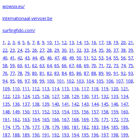
wowsix.eu/
internationaal-vervoer.be
surfingfido.com/
1
,
2
,
3
,
4
,
5
,
6
,
7
,
8
,
9
,
10
,
11
,
12
,
13
,
14
,
15
,
16
,
17
,
18
,
19
,
20
,
21
,
22
,
23
,
24
,
25
,
26
,
27
,
28
,
29
,
30
,
31
,
32
,
33
,
34
,
35
,
36
,
37
,
38
,
39
,
40
,
41
,
42
,
43
,
44
,
45
,
46
,
47
,
48
,
49
,
50
,
51
,
52
,
53
,
54
,
55
,
56
,
57
,
58
,
59
,
60
,
61
,
62
,
63
,
64
,
65
,
66
,
67
,
68
,
69
,
70
,
71
,
72
,
73
,
74
,
75
,
76
,
77
,
78
,
79
,
80
,
81
,
82
,
83
,
84
,
85
,
86
,
87
,
88
,
89
,
90
,
91
,
92
,
93
,
94
,
95
,
96
,
97
,
98
,
99
,
100
,
101
,
102
,
103
,
104
,
105
,
106
,
107
,
108
,
109
,
110
,
111
,
112
,
113
,
114
,
115
,
116
,
117
,
118
,
119
,
120
,
121
,
122
,
123
,
124
,
125
,
126
,
127
,
128
,
129
,
130
,
131
,
132
,
133
,
134
,
135
,
136
,
137
,
138
,
139
,
140
,
141
,
142
,
143
,
144
,
145
,
146
,
147
,
148
,
149
,
150
,
151
,
152
,
153
,
154
,
155
,
156
,
157
,
158
,
159
,
160
,
161
,
162
,
163
,
164
,
165
,
166
,
167
,
168
,
169
,
170
,
171
,
172
,
173
,
174
,
175
,
176
,
177
,
178
,
179
,
180
,
181
,
182
,
183
,
184
,
185
,
186
,
187
,
188
,
189
,
190
,
191
,
192
,
193
,
194
,
195
,
196
,
197
,
198
,
199
,