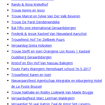
Randy & Ilona Krekelhof
Trouw Kenny en Jessy
Trouw Marcel en Sylvie Van Der Valk Beveren
Trouw De Parel Denderwindeke
Bal Fifty-one international Geraardsbergen
Frederik & Jessie Kasteel Van Nieuwland Aarschot
Trouwfeest Hof Ter Zielbeek Puurs
Verjaardag Greta Hoboken
Trouw Steffi en Joeri Orangerie Les Roses | Kasteel
Oudeberg Geraardsbergen
Kristof en Elsy Hof Van Nassau Balegem
Foute Party Waregem Hemelvaart school 16-5-2017
Trouwfeest Karen en Joeri
Nieuwjaarsfeest Agentschap Integratie en inburgering Hotel
de La Poste Brussel
Trouw Nathalie en Robby Lodewijk Van Maele Brugge
Verjaardagfeest Marc Leirman Maldegem
Verjaardag 50 jaar Katrijn Zaal de Kring Sint-Lievens-