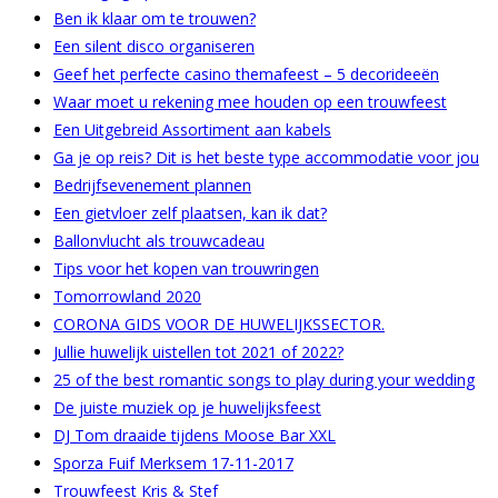
Ben ik klaar om te trouwen?
Een silent disco organiseren
Geef het perfecte casino themafeest – 5 decorideeën
Waar moet u rekening mee houden op een trouwfeest
Een Uitgebreid Assortiment aan kabels
Ga je op reis? Dit is het beste type accommodatie voor jou
Bedrijfsevenement plannen
Een gietvloer zelf plaatsen, kan ik dat?
Ballonvlucht als trouwcadeau
Tips voor het kopen van trouwringen
Tomorrowland 2020
CORONA GIDS VOOR DE HUWELIJKSSECTOR.
Jullie huwelijk uistellen tot 2021 of 2022?
25 of the best romantic songs to play during your wedding
De juiste muziek op je huwelijksfeest
DJ Tom draaide tijdens Moose Bar XXL
Sporza Fuif Merksem 17-11-2017
Trouwfeest Kris & Stef