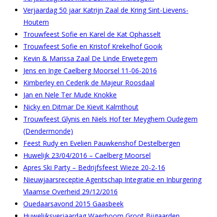
Verjaardag 50 jaar Katrijn Zaal de Kring Sint-Lievens-
Houtem
Trouwfeest Sofie en Karel de Kat Ophasselt
Trouwfeest Sofie en Kristof Krekelhof Gooik
Kevin & Marissa Zaal De Linde Erwetegem
Jens en Inge Caelberg Moorsel 11-06-2016
Kimberley en Cederik de Majeur Roosdaal
Jan en Nele Ter Mude Knokke
Nicky en Ditmar De Kievit Kalmthout
Trouwfeest Glynis en Niels Hof ter Meyghem Oudegem
(Dendermonde)
Feest Rudy en Evelien Pauwkenshof Destelbergen
Huwelijk 23/04/2016 – Caelberg Moorsel
Apres Ski Party – Bedrijfsfeest Wieze 20-2-16
Nieuwjaarsreceptie Agentschap Integratie en Inburgering
Vlaamse Overheid 29/12/2016
Ouedaarsavond 2015 Gaasbeek
Huwelijksverjaardag Waerboom Groot Bijgaarden