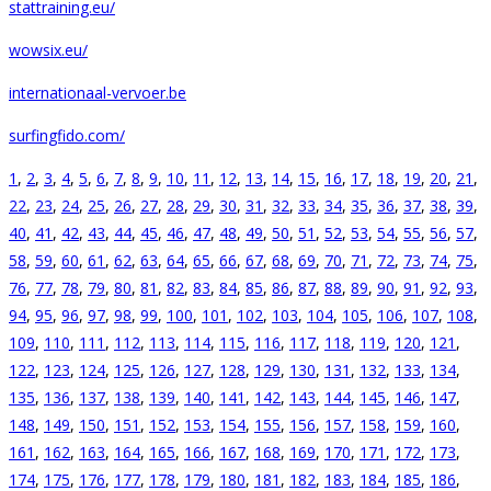
stattraining.eu/
wowsix.eu/
internationaal-vervoer.be
surfingfido.com/
1
,
2
,
3
,
4
,
5
,
6
,
7
,
8
,
9
,
10
,
11
,
12
,
13
,
14
,
15
,
16
,
17
,
18
,
19
,
20
,
21
,
22
,
23
,
24
,
25
,
26
,
27
,
28
,
29
,
30
,
31
,
32
,
33
,
34
,
35
,
36
,
37
,
38
,
39
,
40
,
41
,
42
,
43
,
44
,
45
,
46
,
47
,
48
,
49
,
50
,
51
,
52
,
53
,
54
,
55
,
56
,
57
,
58
,
59
,
60
,
61
,
62
,
63
,
64
,
65
,
66
,
67
,
68
,
69
,
70
,
71
,
72
,
73
,
74
,
75
,
76
,
77
,
78
,
79
,
80
,
81
,
82
,
83
,
84
,
85
,
86
,
87
,
88
,
89
,
90
,
91
,
92
,
93
,
94
,
95
,
96
,
97
,
98
,
99
,
100
,
101
,
102
,
103
,
104
,
105
,
106
,
107
,
108
,
109
,
110
,
111
,
112
,
113
,
114
,
115
,
116
,
117
,
118
,
119
,
120
,
121
,
122
,
123
,
124
,
125
,
126
,
127
,
128
,
129
,
130
,
131
,
132
,
133
,
134
,
135
,
136
,
137
,
138
,
139
,
140
,
141
,
142
,
143
,
144
,
145
,
146
,
147
,
148
,
149
,
150
,
151
,
152
,
153
,
154
,
155
,
156
,
157
,
158
,
159
,
160
,
161
,
162
,
163
,
164
,
165
,
166
,
167
,
168
,
169
,
170
,
171
,
172
,
173
,
174
,
175
,
176
,
177
,
178
,
179
,
180
,
181
,
182
,
183
,
184
,
185
,
186
,